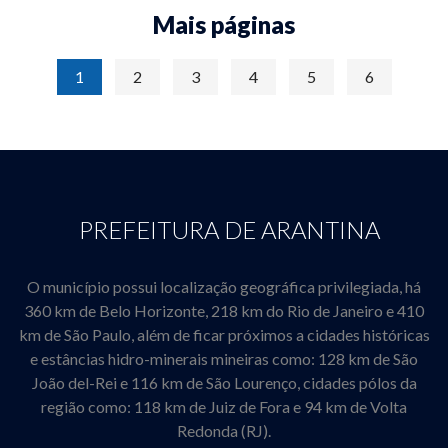
Mais páginas
1
2
3
4
5
6
PREFEITURA DE ARANTINA
O município possui localização geográfica privilegiada, há
360 km de Belo Horizonte, 218 km do Rio de Janeiro e 410
km de São Paulo, além de ficar próximos a cidades históricas
e estâncias hidro-minerais mineiras como: 128 km de São
João del-Rei e 116 km de São Lourenço, cidades pólos da
região como: 118 km de Juiz de Fora e 94 km de Volta
Redonda (RJ).